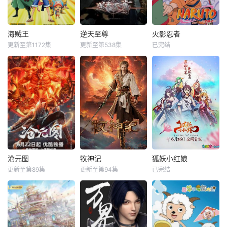
海贼王
逆天至尊
火影忍者
更新至第1172集
更新至第538集
已完结
沧元图
牧神记
狐妖小红娘
更新至第89集
更新至第94集
已完结