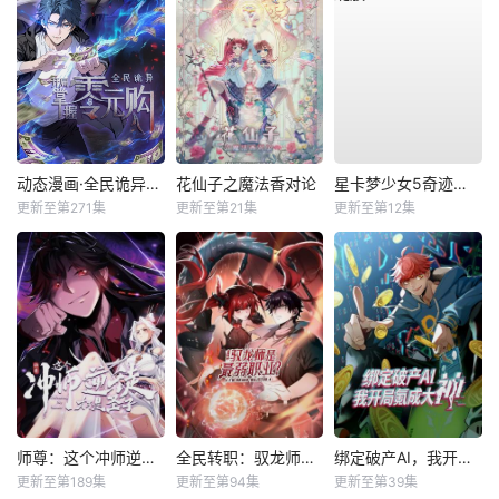
动态漫画·全民诡异：开局掌握零元购
花仙子之魔法香对论
星卡梦少女5奇迹绽放
更新至第271集
更新至第21集
更新至第12集
师尊：这个冲师逆徒才不是圣子动态漫
全民转职：驭龙师是最弱职业？动态漫
绑定破产AI，我开局氪成大神动态漫
更新至第189集
更新至第94集
更新至第39集