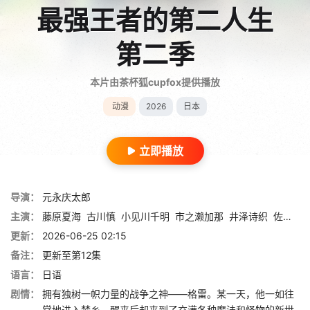
最强王者的第二人生
第二季
本片由茶杯狐cupfox提供播放
动漫
2026
日本
立即播放
导演：
元永庆太郎
主演：
藤原夏海
古川慎
小见川千明
市之濑加那
井泽诗织
佐藤元
更新：
2026-06-25 02:15
备注：
更新至第12集
语言：
日语
剧情：
拥有独树一帜力量的战争之神——格雷。某一天，他一如往
常地进入梦乡，醒来后却来到了充满各种魔法和怪物的新世