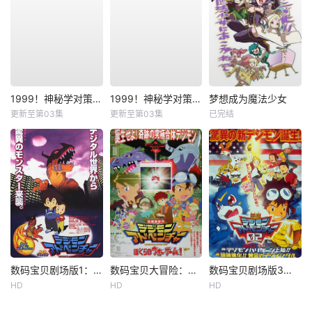
1999！神秘学对策部国语
1999！神秘学对策部英语
梦想成为魔法少女
更新至第03集
更新至第03集
已完结
数码宝贝剧场版1：滚球兽诞生之谜
数码宝贝大冒险：我们的战争游戏！
数码宝贝剧场版3：前篇・数码兽飓风登陆！！后篇・超绝进化！
HD
HD
HD