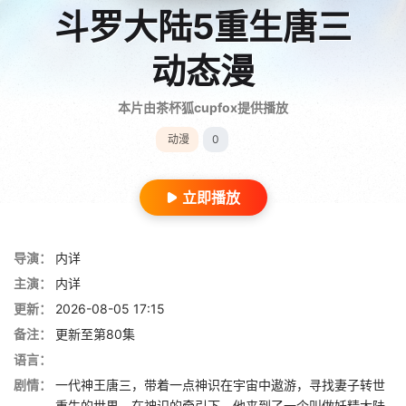
斗罗大陆5重生唐三
动态漫
本片由茶杯狐cupfox提供播放
动漫
0
立即播放
导演：
内详
主演：
内详
更新：
2026-08-05 17:15
备注：
更新至第80集
语言：
剧情：
一代神王唐三，带着一点神识在宇宙中遨游，寻找妻子转世
重生的世界。在神识的牵引下，他来到了一个叫做妖精大陆