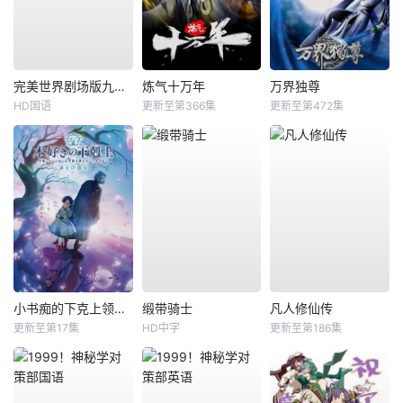
完美世界剧场版九劫焚天
炼气十万年
万界独尊
HD国语
更新至第366集
更新至第472集
小书痴的下克上领主的养女
缎带骑士
凡人修仙传
更新至第17集
HD中字
更新至第186集