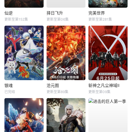
仙逆
择日飞升
完美世界
更新至第152集
更新至第06集
更新至第281集
银魂
沧元图
斩神之凡尘神域Ⅱ
已完结
更新至第89集
更新至第09集