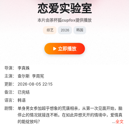
恋爱实验室
本片由茶杯狐cupfox提供播放
综艺
2026
韩国
立即播放
导演：
李真姝
主演：
查尔斯
李周宪
更新：
2026-08-05 22:15
备注：
已完结
语言：
韩语
剧情：
单身男女参加超乎想象的荒唐相亲，从第一次见面开始，脑
停止的情况就接连不断。在如此异想天开的情境中，爱情真
的能绽放吗？ ...
全文